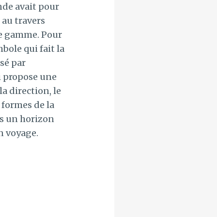
nde avait pour
 au travers
de gamme. Pour
bole qui fait la
sé par
ui propose une
a direction, le
s formes de la
rs un horizon
un voyage.