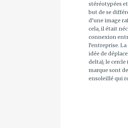
stéréotypées et
but de se diffé
d’une image ra
cela, il était n
connexion entre
l’entreprise. L
idée de déplacem
delta), le cercl
marque sont des
ensoleillé qui 