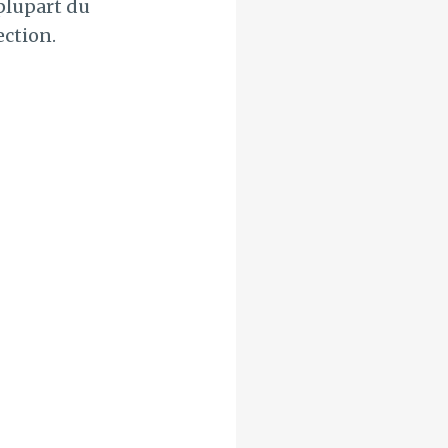
 plupart du
ection.