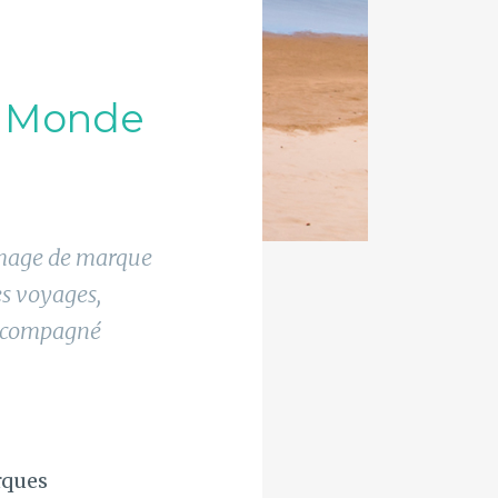
u Monde
image de marque
es voyages,
accompagné
rques