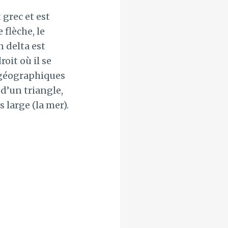
 grec et est
 flèche, le
n delta est
oit où il se
 géographiques
 d’un triangle,
s large (la mer).